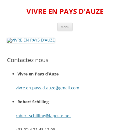
Aller
au
VIVRE EN PAYS D'AUZE
contenu
Menu
Contactez nous
Vivre en Pays d’Auze
vivre.en.pays.d.auze@gmail.com
Robert Schilling
robert.schilling@laposte.net
+33 (0) 4 71 48 12 99