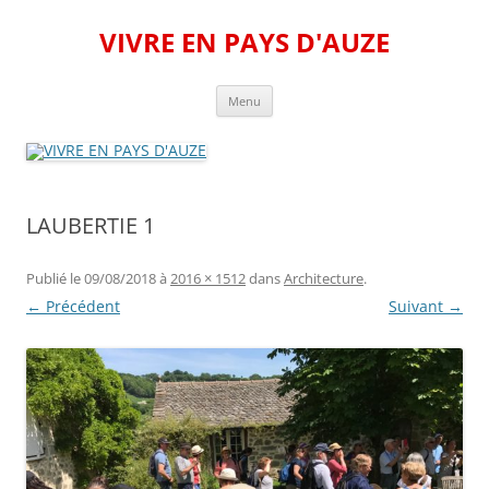
Aller
au
VIVRE EN PAYS D'AUZE
contenu
Menu
LAUBERTIE 1
Publié le
09/08/2018
à
2016 × 1512
dans
Architecture
.
← Précédent
Suivant →